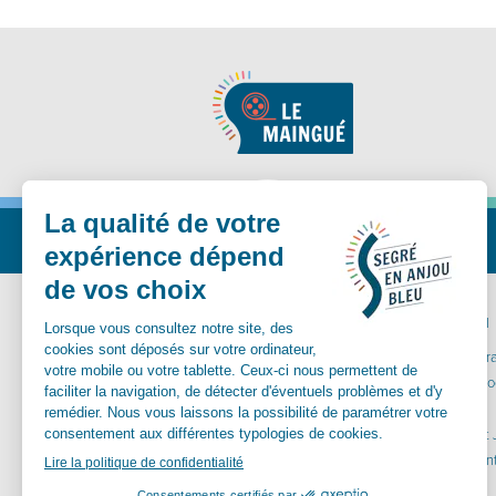
Nous suivre
MA MAIRIE
VIVRE ICI
Communes déléguées
Carte inter
Conseil Municipal
Santé et so
Vos démarches
Aînés
Services municipaux
Enfance et
Urbanisme
Equipements
Culture