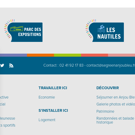
Contact :
02 41 92 17 83
-
contact@segreenanjoubleu.f
TRAVAILLER ICI
DÉCOUVRIR
active
Economie
Séjourner en Anjou Bl
cial
Galerie photos et vidé
S’INSTALLER ICI
Patrimoine
 Jeunesse
Randonnées et balade
Logement
historique
 sportifs