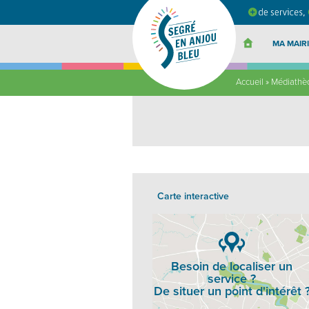
Segré
en
Anjou
Bleu
MA MAIRI
Accueil
»
Médiathèq
Carte interactive
Besoin de localiser un
service ?
De situer un point d'intérêt 