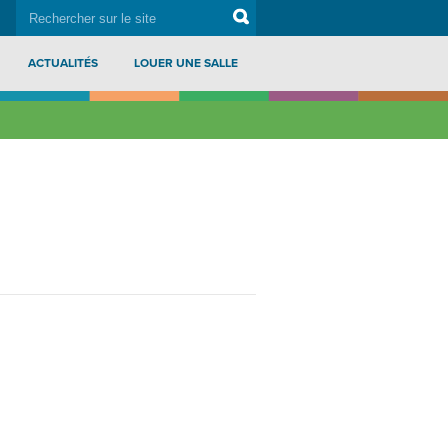
rechercher
Search
sur
le
site
ACTUALITÉS
LOUER UNE SALLE