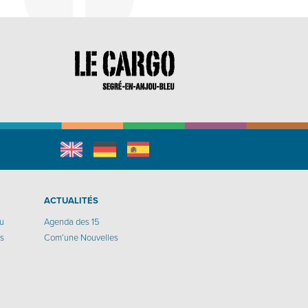
English
Allemand
espagnol
r
ACTUALITÉS
eu
Agenda des 15
os
Com’une Nouvelles