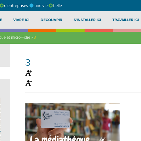
E
VIVRE ICI
DÉCOUVRIR
S’INSTALLER ICI
TRAVAILLER ICI
ue et micro-Folie
»
3
3
?