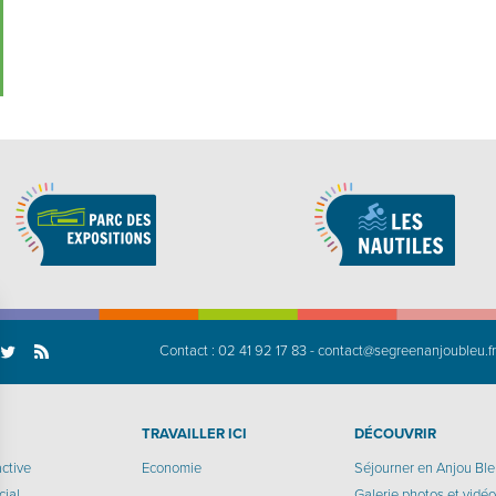
Contact :
02 41 92 17 83
-
contact@segreenanjoubleu.f
TRAVAILLER ICI
DÉCOUVRIR
active
Economie
Séjourner en Anjou Bl
cial
Galerie photos et vidé