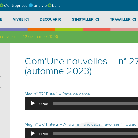
E
VIVRE ICI
DÉCOUVRIR
S’INSTALLER ICI
TRAVAILLER ICI
ouvelles – n° 27 (automne 2023)
Com’Une nouvelles – n° 2
(automne 2023)
Mag n° 27/ Piste 1 – Page de garde
Lecteur
00:00
audio
Mag n° 27/ Piste 2 – A la une Handicaps : favoriser l’inclusio
Lecteur
00:00
audio