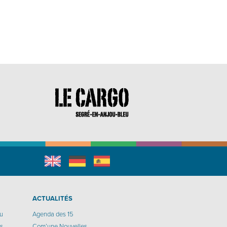
English
Allemand
espagnol
r
ACTUALITÉS
eu
Agenda des 15
os
Com’une Nouvelles