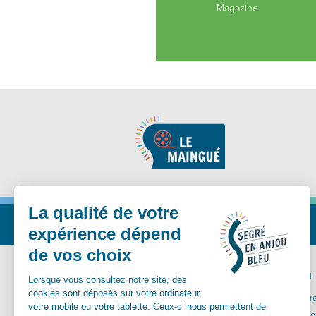
Magazine
Nous suivre
MA MAIRIE
VIVRE ICI
Communes déléguées
Carte inter
Conseil Municipal
Santé et so