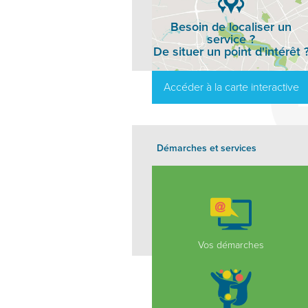
Besoin de localiser un
service ?
De situer un point d'intérêt 
Accéder à la carte interactive
Démarches et services
Vos démarches