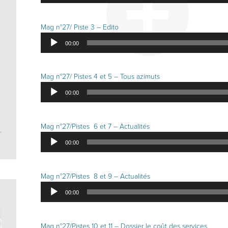
Mag n°27/ Piste 3 – Edito
Lecteur
00:00
audio
Mag n°27/ Pistes 4 et 5 – Tous azimuts
Lecteur
00:00
audio
Mag n°27/Pistes 6 et 7 – Actualités
Lecteur
00:00
audio
Mag n°27/Pistes 8 et 9 – Actualités
Lecteur
00:00
audio
Mag n°27/Pistes 10 et 11 – Dossier le coût des services