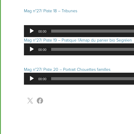
Mag n°27/ Piste 18 – Tribunes
Lecteur
00:00
audio
Mag n°27/ Piste 19 – Pratique l’Amap du panier bio Segréen
Lecteur
00:00
audio
Mag n°27/ Piste 20 – Portrait Chouettes familles
Lecteur
00:00
audio