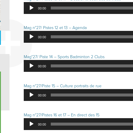
Lecteur
00:00
audio
?
Mag n°27/ Pistes 12 et 13 – Agenda
Lecteur
00:00
audio
Mag°27/ Piste 14 – Sports Badminton 2 Clubs
Lecteur
00:00
audio
Mag n°27/Piste 15 – Culture portraits de rue
Lecteur
00:00
audio
Mag n°27/Pistes 16 et 17 – En direct des 15
Lecteur
00:00
audio