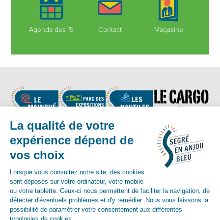
Agenda des 15
Contact
Magazine
Nous suivre
Contact :
02 41 92 17 83
-
contact@segreenanjoubleu.fr
English
Allemand
espagnol