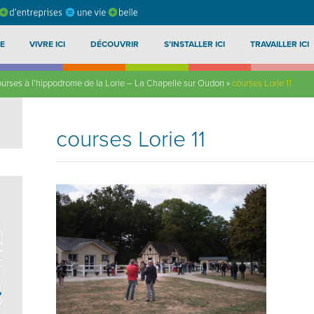
E
VIVRE ICI
DÉCOUVRIR
S’INSTALLER ICI
TRAVAILLER ICI
ourses à l’hippodrome de la Lorie – La Chapelle sur Oudon
»
courses Lorie 11
courses Lorie 11
?