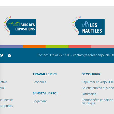
Contact :
02 41 92 17 83
-
contact@segreenanjoubleu.f
TRAVAILLER ICI
DÉCOUVRIR
active
Economie
Séjourner en Anjou Bl
cial
Galerie photos et vidé
S’INSTALLER ICI
Patrimoine
 Jeunesse
Randonnées et balade
Logement
historique
 sportifs