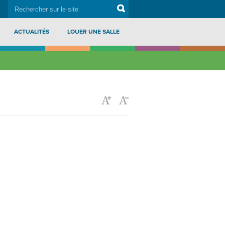
rechercher
Search
sur
le
site
ACTUALITÉS
LOUER UNE SALLE