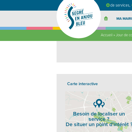
Segré
en
Anjou
Bleu
MA MAIRI
Accueil
»
Jour de c
Carte interactive
Besoin de localiser un
service ?
De situer un point d'intérêt 