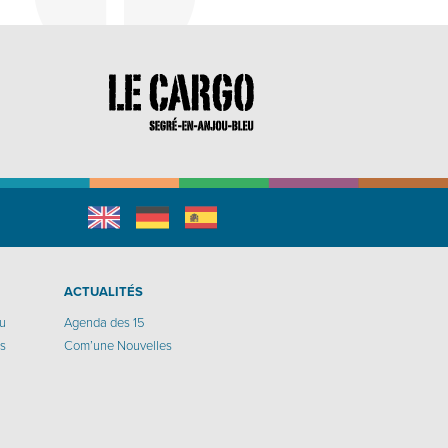
English
Allemand
espagnol
r
ACTUALITÉS
eu
Agenda des 15
os
Com’une Nouvelles