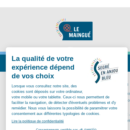
Nous suivre
MA MAIRIE
VIVRE ICI
Communes déléguées
Carte inter
Conseil Municipal
Santé et so
Vos démarches
Aînés
Services municipaux
Enfance et
Urbanisme
Equipements
Culture