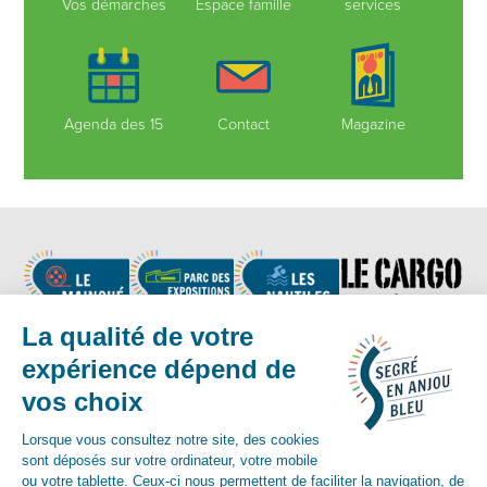
Vos démarches
Espace famille
services
Agenda des 15
Contact
Magazine
Nous suivre
Contact :
02 41 92 17 83
-
contact@segreenanjoubleu.fr