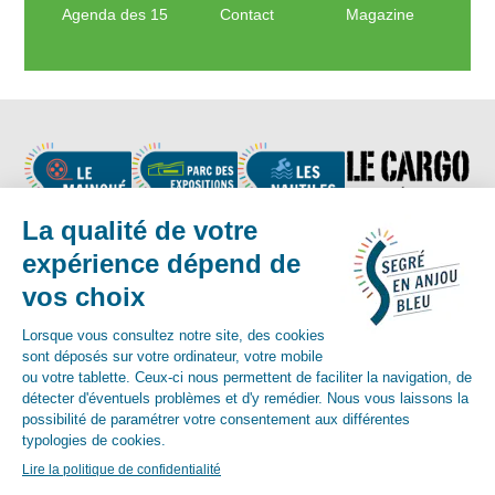
Agenda des 15
Contact
Magazine
Nous suivre
Contact :
02 41 92 17 83
-
contact@segreenanjoubleu.fr
English
Allemand
espagnol
© Mairie de Segré-en-Anjou-Bleu 2018