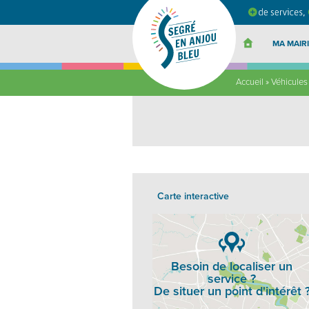
Segré
en
Anjou
Bleu
MA MAIRI
Accueil
»
Véhicules
Carte interactive
Besoin de localiser un
service ?
De situer un point d'intérêt 