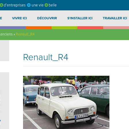
E
VIVRE ICI
DÉCOUVRIR
S’INSTALLER ICI
TRAVAILLER ICI
 anciens
»
Renault_R4
Renault_R4
?