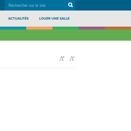
rechercher
Search
sur
le
site
ACTUALITÉS
LOUER UNE SALLE