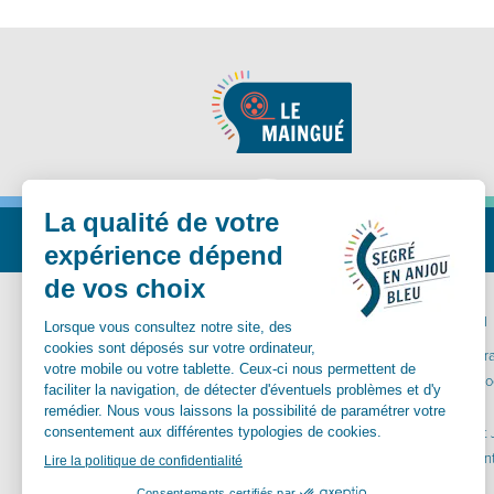
Nous suivre
MA MAIRIE
VIVRE ICI
Communes déléguées
Carte inter
Conseil Municipal
Santé et so
Vos démarches
Aînés
Services municipaux
Enfance et
Urbanisme
Equipements
Culture