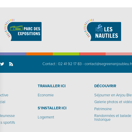
Contact :
02 41 92 17 83
-
contact@segreenanjoubleu.f
TRAVAILLER ICI
DÉCOUVRIR
active
Economie
Séjourner en Anjou Bl
cial
Galerie photos et vidé
S’INSTALLER ICI
Patrimoine
 Jeunesse
Randonnées et balade
Logement
historique
 sportifs