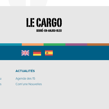
English
Allemand
espagnol
r
ACTUALITÉS
eu
Agenda des 15
os
Com’une Nouvelles