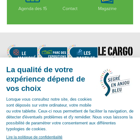
Agenda des 15
Contact
Magazine
Nous suivre
Contact :
02 41 92 17 83
-
contact@segreenanjoubleu.fr
English
Allemand
espagnol