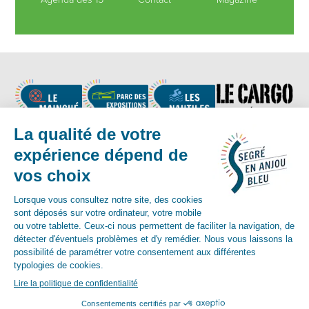
Nous suivre
Contact :
02 41 92 17 83
-
contact@segreenanjoubleu.fr
English
Allemand
espagnol
© Mairie de Segré-en-Anjou-Bleu 2018