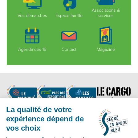
Associations &
Vos démarches
Espace famille
services
Agenda des 15
Contact
Magazine
Nous suivre
Contact :