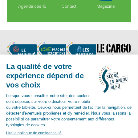
Agenda des 15
Contact
Magazine
Nous suivre
Contact :
02 41 92 17 83
-
contact@segreenanjoubleu.fr
English
Allemand
espagnol
© Mairie de Segré-en-Anjou-Bleu 2018