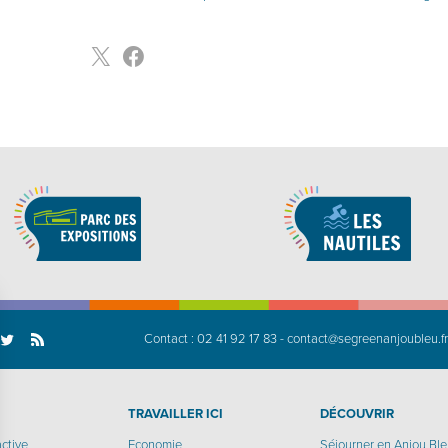
Contact :
02 41 92 17 83
-
contact@segreenanjoubleu.f
TRAVAILLER ICI
DÉCOUVRIR
active
Economie
Séjourner en Anjou Bl