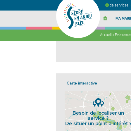
Segré
en
Anjou
Bleu
MA MAIRI
Accueil
»
Evéneme
Carte interactive
Besoin de localiser un
service ?
De situer un point d'intérêt 