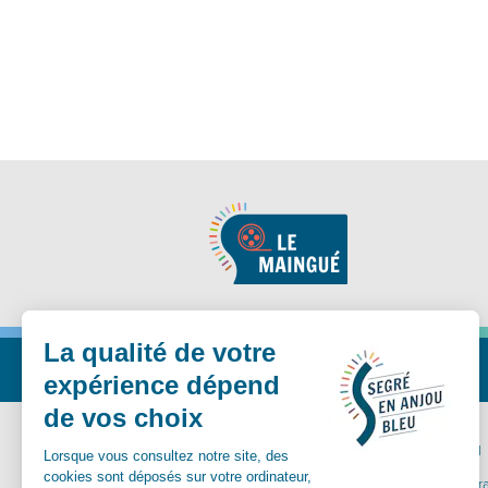
Nous suivre
MA MAIRIE
VIVRE ICI
Communes déléguées
Carte inter