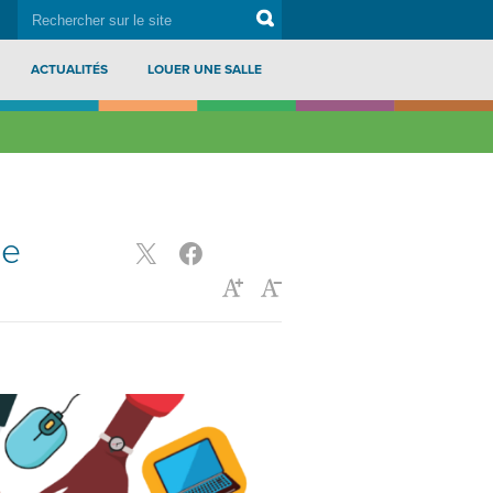
rechercher
Search
sur
le
site
ACTUALITÉS
LOUER UNE SALLE
de