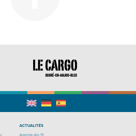
English
Allemand
espagnol
r
ACTUALITÉS
eu
Agenda des 15