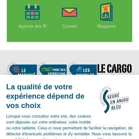
Agenda des 15
Contact
Magazine
Nous suivre
Contact :
02 41 92 17 83
-
contact@segreenanjoubleu.fr
English
Allemand
espagnol