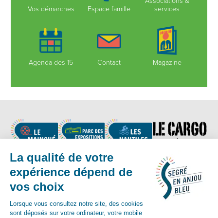
Associations &
Vos démarches
Espace famille
services
Agenda des 15
Contact
Magazine
Nous suivre
Contact :
02 41 92 17 83
-