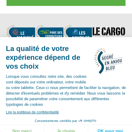
Nous suivre
Contact :
02 41 92 17 83
-
contact@segreenanjoubleu.fr
English
Allemand
espagnol
© Mairie de Segré-en-Anjou-Bleu 2018
Mentions légales
Accessibilité
Plan du site
Crédits
Contact
ALERTE INFO MAIRIE