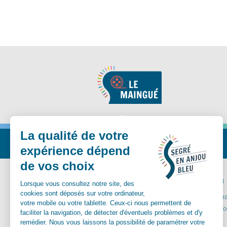
Nous suivre
MA MAIRIE
VIVRE ICI
Communes déléguées
Carte inter
Conseil Municipal
Santé et so
Vos démarches
Aînés