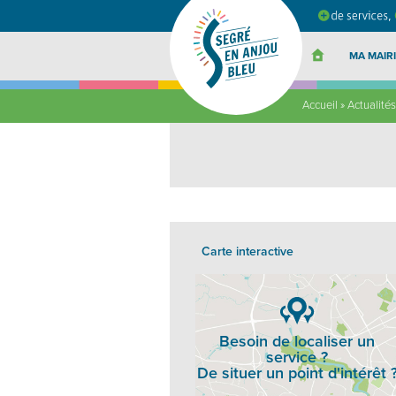
Segré
en
Anjou
Bleu
MA MAIRI
Accueil
»
Actualités
Carte interactive
Besoin de localiser un
service ?
De situer un point d'intérêt 