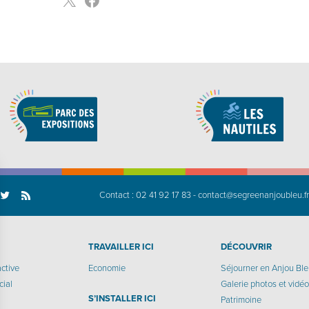
Contact :
02 41 92 17 83
-
contact@segreenanjoubleu.f
TRAVAILLER ICI
DÉCOUVRIR
active
Economie
Séjourner en Anjou Bl
cial
Galerie photos et vidé
S’INSTALLER ICI
Patrimoine