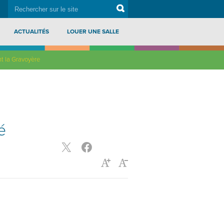
rechercher
Search
sur
le
site
ACTUALITÉS
LOUER UNE SALLE
nt la Gravoyère
é