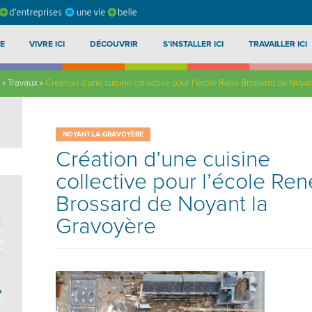
E
VIVRE ICI
DÉCOUVRIR
S’INSTALLER ICI
TRAVAILLER ICI
»
Travaux
»
Création d’une cuisine collective pour l’école René Brossard de Noya
NOYANT-LA-GRAVOYÈRE
Création d’une cuisine
collective pour l’école Ren
Brossard de Noyant la
Gravoyère
?