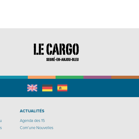
English
Allemand
espagnol
r
ACTUALITÉS
eu
Agenda des 15
os
Com’une Nouvelles