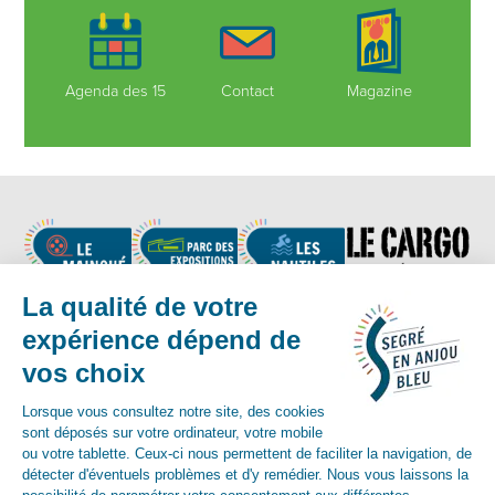
Agenda des 15
Contact
Magazine
Nous suivre
Contact :
02 41 92 17 83
-
contact@segreenanjoubleu.fr
English
Allemand
espagnol