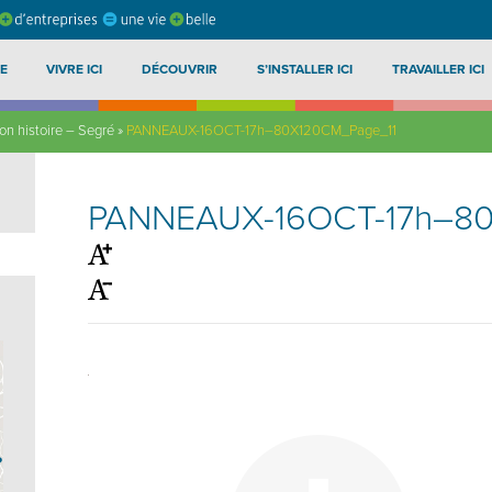
E
VIVRE ICI
DÉCOUVRIR
S’INSTALLER ICI
TRAVAILLER ICI
n histoire – Segré
»
PANNEAUX-16OCT-17h–80X120CM_Page_11
PANNEAUX-16OCT-17h–80
?