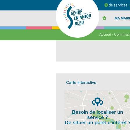
Segré
en
Anjou
Bleu
MA MAIRI
Accueil
»
Commissio
Carte interactive
Besoin de localiser un
service ?
De situer un point d'intérêt 