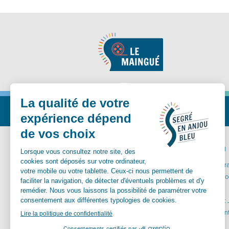
Nous suivre
MA MAIRIE
VIVRE ICI
Communes déléguées
Carte inter
Conseil Municipal
Santé et so
Vos démarches
Aînés
Services municipaux
Enfance et
Urbanisme
Equipements
Culture