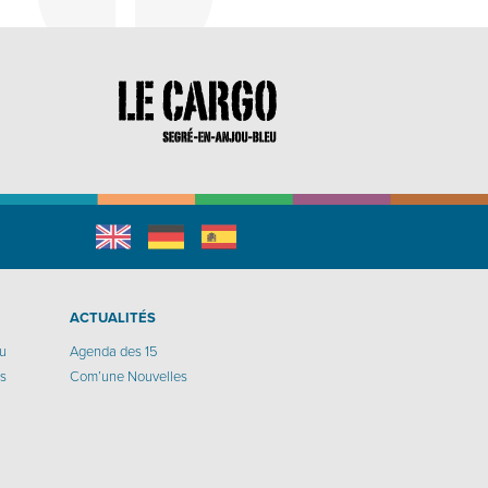
English
Allemand
espagnol
r
ACTUALITÉS
eu
Agenda des 15
os
Com’une Nouvelles