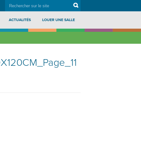
rechercher
Search
sur
le
site
ACTUALITÉS
LOUER UNE SALLE
X120CM_Page_11