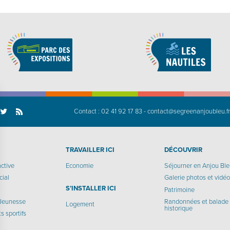
Contact :
02 41 92 17 83
-
contact@segreenanjoubleu.f
TRAVAILLER ICI
DÉCOUVRIR
active
Economie
Séjourner en Anjou Bl
cial
Galerie photos et vidé
S’INSTALLER ICI
Patrimoine
 Jeunesse
Randonnées et balade
Logement
historique
 sportifs