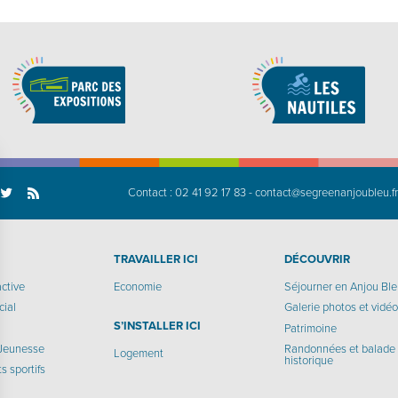
Contact :
02 41 92 17 83
-
contact@segreenanjoubleu.f
TRAVAILLER ICI
DÉCOUVRIR
active
Economie
Séjourner en Anjou Bl
cial
Galerie photos et vidé
S’INSTALLER ICI
Patrimoine
 Jeunesse
Randonnées et balade
Logement
historique
 sportifs