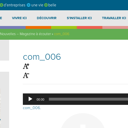
E
VIVRE ICI
DÉCOUVRIR
S’INSTALLER ICI
TRAVAILLER ICI
Nouvelles – Magazine à écouter
»
com_006
com_006
Lecteur
00:00
audio
com_006
.
?