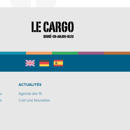
English
Allemand
espagnol
r
ACTUALITÉS
eu
Agenda des 15
os
Com’une Nouvelles