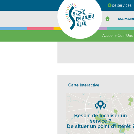
Segré
en
Anjou
Bleu
MA MAIRI
Accueil
»
Com’Une 
Carte interactive
Besoin de localiser un
service ?
De situer un point d'intérêt 