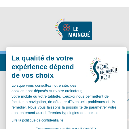
Nous suivre
MA MAIRIE
VIVRE ICI
Communes déléguées
Carte inter
Conseil Municipal
Santé et so
Vos démarches
Aînés
Services municipaux
Enfance et
Urbanisme
Equipements
Culture