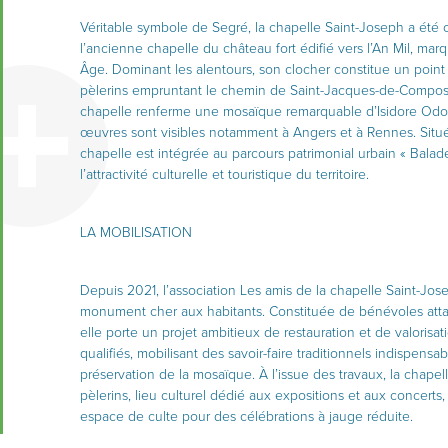
Véritable symbole de Segré, la chapelle Saint-Joseph a été
l’ancienne chapelle du château fort édifié vers l’An Mil, mar
Âge. Dominant les alentours, son clocher constitue un point 
pèlerins empruntant le chemin de Saint-Jacques-de-Composte
chapelle renferme une mosaïque remarquable d’Isidore Odoric
œuvres sont visibles notamment à Angers et à Rennes. Situé 
chapelle est intégrée au parcours patrimonial urbain « Balade
l’attractivité culturelle et touristique du territoire.
LA MOBILISATION
Depuis 2021, l’association Les amis de la chapelle Saint-Jo
monument cher aux habitants. Constituée de bénévoles attachés
elle porte un projet ambitieux de restauration et de valorisat
qualifiés, mobilisant des savoir-faire traditionnels indispensab
préservation de la mosaïque. À l’issue des travaux, la chapel
pèlerins, lieu culturel dédié aux expositions et aux concer
espace de culte pour des célébrations à jauge réduite.