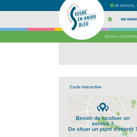
Segré
en
Anjou
Bleu
MA MAIRI
Accueil
»
Actualités
Carte interactive
Besoin de localiser un
service ?
De situer un point d'intérêt 