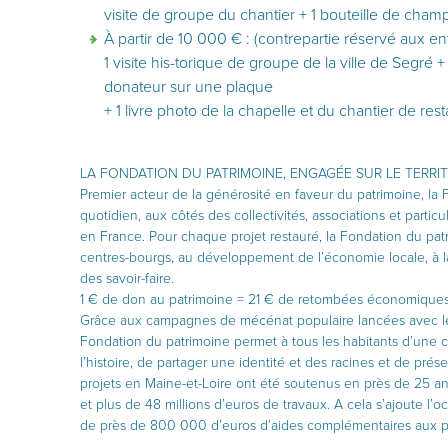
visite de groupe du chantier + 1 bouteille de cham
À partir de 10 000 € : (contrepartie réservé aux e
1 visite his-torique de groupe de la ville de Segr
donateur sur une plaque
+ 1 livre photo de la chapelle et du chantier de res
LA FONDATION DU PATRIMOINE, ENGAGÉE SUR LE TERRIT
Premier acteur de la générosité en faveur du patrimoine, la
quotidien, aux côtés des collectivités, associations et particu
en France. Pour chaque projet restauré, la Fondation du patr
centres-bourgs, au développement de l’économie locale, à la 
des savoir-faire.
1 € de don au patrimoine = 21 € de retombées économiques
Grâce aux campagnes de mécénat populaire lancées avec les 
Fondation du patrimoine permet à tous les habitants d’une
l’histoire, de partager une identité et des racines et de prés
projets en Maine-et-Loire ont été soutenus en près de 25 an
et plus de 48 millions d’euros de travaux. A cela s’ajoute l’oc
de près de 800 000 d’euros d’aides complémentaires aux po