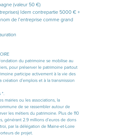
pagne (valeur 50 €)
ntreprises) Idem contrepartie 5000 € +
é + nom de l’entreprise comme grand
tauration
OIRE
 Fondation du patrimoine se mobilise au
liers, pour préserver le patrimoine partout
imoine participe activement à la vie des
création d’emplois et à la transmission
 *.
mairies ou les associations, la
 commune de se rassembler autour de
erver les métiers du patrimoine. Plus de 110
s, générant 2.9 millions d’euros de dons
troi, par la délégation de Maine-et-Loire
rteurs de projet.