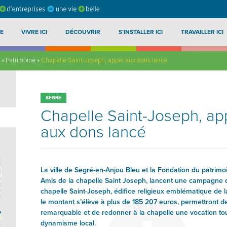
E
VIVRE ICI
DÉCOUVRIR
S’INSTALLER ICI
TRAVAILLER ICI
»
Patrimoine
»
Chapelle Saint-Joseph, appel aux dons lancé
SEGRÉ
Chapelle Saint-Joseph, ap
aux dons lancé
La ville de Segré-en-Anjou Bleu et la Fondation du patrimoi
Amis de la chapelle Saint Joseph, lancent une campagne de
chapelle Saint-Joseph, édifice religieux emblématique de la
le montant s’élève à plus de 185 207 euros, permettront 
?
remarquable et de redonner à la chapelle une vocation tour
dynamisme local.