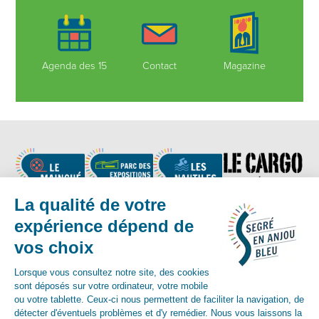
Agenda des 15
Contact
Magazine
Nous suivre
Contact :
02 41 92 17 83
-
contact@segreenanjoubleu.fr
English
Allemand
espagnol