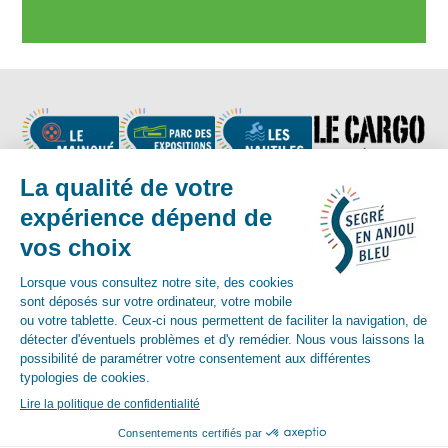
Nous suivre
Contact :
02 41 92 17 83
-
contact@segreenanjoubleu.fr
English
Allemand
espagnol
© Mairie de Segré-en-Anjou-Bleu 2018
Mentions légales
Accessibilité
Plan du site