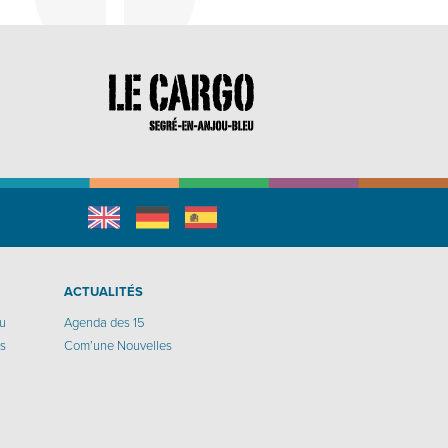
English
Allemand
espagnol
r
ACTUALITÉS
eu
Agenda des 15
os
Com’une Nouvelles