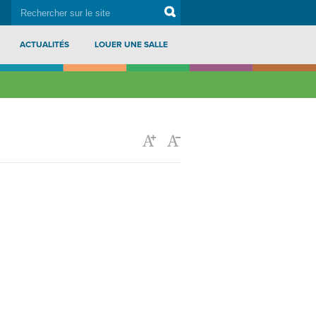
rechercher
Search
sur
le
site
ACTUALITÉS
LOUER UNE SALLE