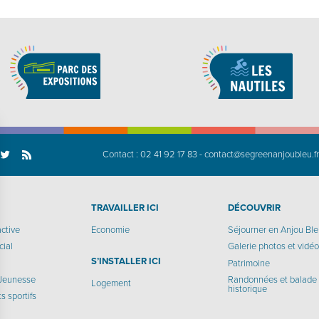
Contact :
02 41 92 17 83
-
contact@segreenanjoubleu.f
TRAVAILLER ICI
DÉCOUVRIR
active
Economie
Séjourner en Anjou Bl
cial
Galerie photos et vidé
S’INSTALLER ICI
Patrimoine
 Jeunesse
Randonnées et balade
Logement
historique
 sportifs