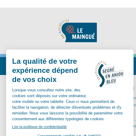
Nous suivre
MA MAIRIE
VIVRE ICI
Communes déléguées
Carte inter
Conseil Municipal
Santé et so
Vos démarches
Aînés
Services municipaux
Enfance et
Urbanisme
Equipements
Culture