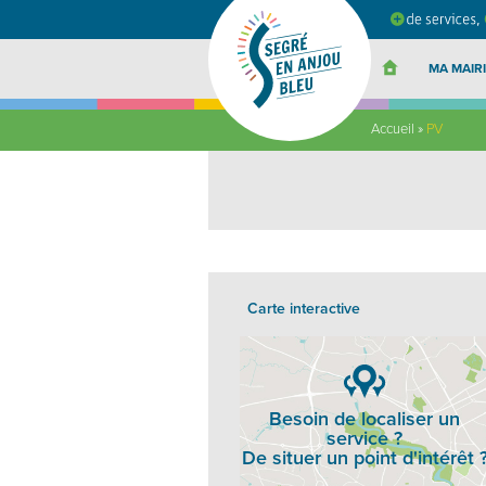
Segré
en
Anjou
Bleu
MA MAIRI
Accueil
»
PV
Carte interactive
Besoin de localiser un
service ?
De situer un point d'intérêt 