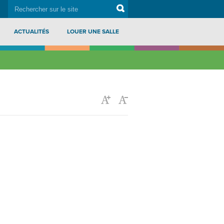
rechercher
Search
sur
le
site
ACTUALITÉS
LOUER UNE SALLE