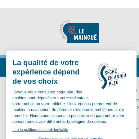
Nous suivre
MA MAIRIE
VIVRE ICI
Communes déléguées
Carte inter
Conseil Municipal
Santé et so
Vos démarches
Aînés
Services municipaux
Enfance et
Urbanisme
Equipements
Culture