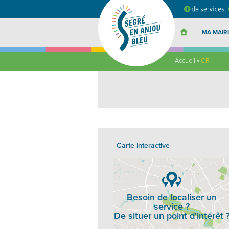
Segré
en
Anjou
Bleu
MA MAIRI
Accueil
»
CR
Carte interactive
Besoin de localiser un
service ?
De situer un point d'intérêt 