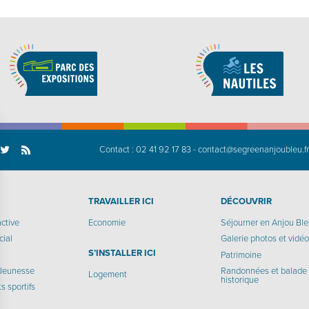
Contact :
02 41 92 17 83
-
contact@segreenanjoubleu.f
TRAVAILLER ICI
DÉCOUVRIR
active
Economie
Séjourner en Anjou Bl
cial
Galerie photos et vidé
S’INSTALLER ICI
Patrimoine
 Jeunesse
Randonnées et balade
Logement
historique
 sportifs