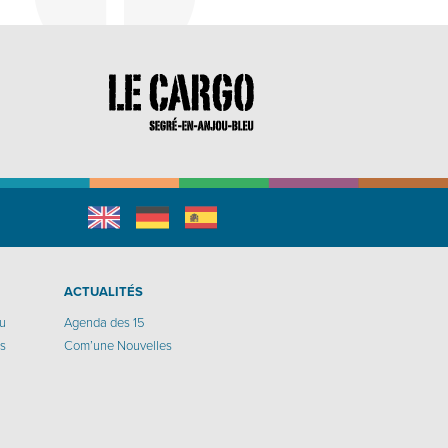
English
Allemand
espagnol
r
ACTUALITÉS
eu
Agenda des 15
os
Com’une Nouvelles